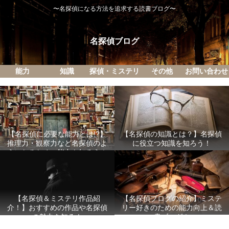
〜名探偵になる方法を追求する読書ブログ〜
名探偵ブログ
能力
知識
探偵・ミステリ
その他
お問い合わせ
【名探偵に必要な能力とは!?】
【名探偵の知識とは？】名探偵
推理力・観察力など名探偵のよ
に役立つ知識を知ろう！
うになるための能力を知ろう！
【名探偵ブログの紹介】ミステ
【名探偵＆ミステリ作品紹
リー好きのための能力向上＆読
介！】おすすめの作品や名探偵
書ブログ！
の魅力を知る！