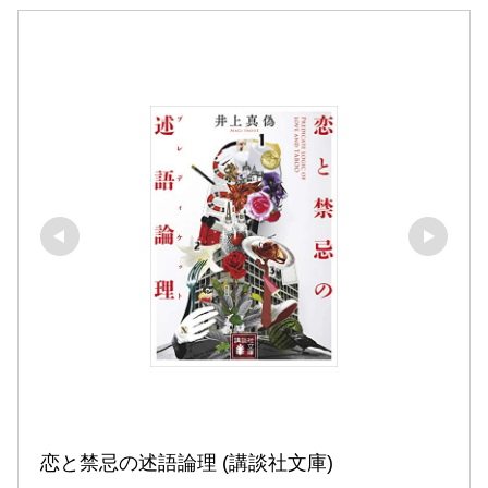
恋と禁忌の述語論理 (講談社文庫)