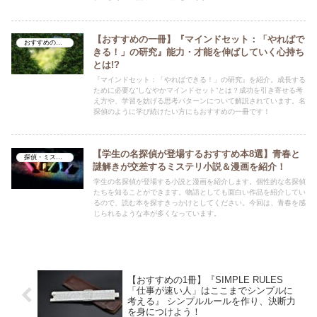
【おすすめの一冊】『マインドセット：「やればで
おすすめの一冊
きる！」の研究』能力・才能を伸ばしていく心持ち
とは!?
『マインドセット：「やればできる！」の研究』を紹介。成長する
ために必要な“しなやかマインドセット”とは？成功を引き寄せる考
え方や、学習を妨げる思考パターンについて解説されています。名
探偵のように学び続けたい方にもおすすめの一冊です！
【学生の名探偵が登場するおすすめ本8選】青春と
探偵・ミステリ
謎解きが交差するミステリ小説＆漫画を紹介！
学生の名探偵が登場する小説と漫画を紹介します。個性的な名探偵
たちを知ることができます。物語としても面白い作品を紹介してい
るので、読む本を探すきっかけとしてください。今回は、青春を感
じられるような本が多くなっています。
【おすすめの1冊】『SIMPLE RULES
「仕事が速い人」はここまでシンプルに
考える』 シンプルルールを作り、決断力
を身につけよう！