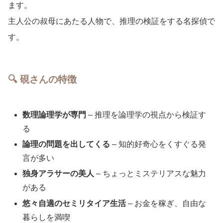
ます。
主人公の叔母にあたる人物で、推理の検証をする名探偵で
す。
🔍 硯さんの特徴
数理論理学が専門
– 推理を論理学の視点から検証す
る
論理の問題を出してくる
– 知的好奇心をくすぐる発
言が多い
独身アラサーの美人
– ちょっとミステリアスな魅力
がある
悠々自適のセミリタイア生活
– お金を稼ぎ、自由な
暮らしを満喫