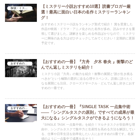
【ミステリー小説おすすめ10選】読書ブロガー厳
探偵・ミステリ
選！最高に面白い日本の名作ミステリーランキン
グ！
おすすめミステリー小説をランキング形式で紹介！ 賞を受賞した
作品や映画・ドラマ・アニメ化された名作が多め。読みやすさを重
視して選びました。謎解きを楽しめる作品ばかりなので、ミステリ
ーに興味のある方はぜひチェックしてみてください！定期的に更新
予定です。
【おすすめの一冊】『方舟 夕木 春央 』衝撃のど
おすすめの一冊
んでん返しミステリを紹介！
ミステリ小説『方舟』の魅力を紹介！衝撃の展開と“誰が生き残る
べきか”という極限の選択に迫る心理サスペンス。読後に語りたく
なる展開にも注目。クローズドサークル・どんでん返し好きにおす
すめの一冊です。
【おすすめの一冊】『SINGLE TASK 一点集中術
おすすめの一冊
――「シングルタスクの原則」ですべての成果が最
大になる』シングルタスクができるようになろう！
『SINGLE TASK 一点集中術』を紹介！マルチタスクが非効率な理
由や、シングルタスクで集中力と生産性を高める方法を解説してい
る、仕事や日常生活を効率化したい人におすすめの1冊です。名探
偵のように一点集中で成果を出そう！