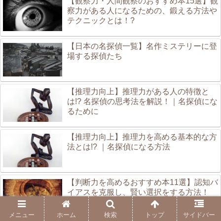
【観察力・人間観察のおすすめ本15選】観
察力がある人になるための、鍛える方法や
テクニックとは！?
【日本の名探偵一覧】名作ミステリーに登
場する探偵たち
【推理力向上】推理力がある人の特徴と
は!? 名探偵の思考法を解説！｜名探偵にな
るために
【推理力向上】推理力を高める基本的な方
法とは!? ｜名探偵になる方法
【判断力を高めるおすすめ本11選】認知バ
イアスを克服し、賢い選択をする方法！
メニュー
ホーム
検索
トップ
サイドバー