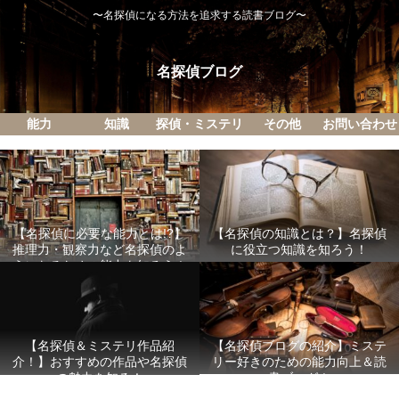
〜名探偵になる方法を追求する読書ブログ〜
名探偵ブログ
能力
知識
探偵・ミステリ
その他
お問い合わせ
【名探偵に必要な能力とは!?】
【名探偵の知識とは？】名探偵
推理力・観察力など名探偵のよ
に役立つ知識を知ろう！
うになるための能力を知ろう！
【名探偵ブログの紹介】ミステ
【名探偵＆ミステリ作品紹
リー好きのための能力向上＆読
介！】おすすめの作品や名探偵
書ブログ！
の魅力を知る！