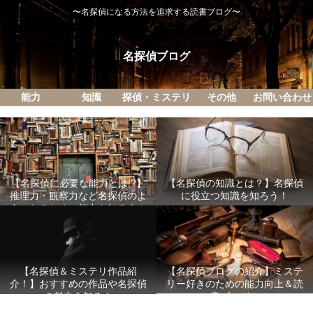
〜名探偵になる方法を追求する読書ブログ〜
名探偵ブログ
能力
知識
探偵・ミステリ
その他
お問い合わせ
【名探偵に必要な能力とは!?】
【名探偵の知識とは？】名探偵
推理力・観察力など名探偵のよ
に役立つ知識を知ろう！
うになるための能力を知ろう！
【名探偵ブログの紹介】ミステ
【名探偵＆ミステリ作品紹
リー好きのための能力向上＆読
介！】おすすめの作品や名探偵
書ブログ！
の魅力を知る！