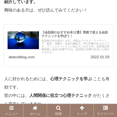
紹介しています。
興味のある方は、ぜひ読んでみてください！
【会話術のおすすめ本12選】実践で使える会話
テクニックを学ぼう！
会話術の本を紹介します。内容はコールド・リーディン
グ、敬語、語彙力、会話の継続力、声の印象の向上などで
す。コミュニケーションに悩む人におすすめ。名探偵は情
報収集に会話が必要ですね。会話術は仕事や生活にも役立
ちますよ。
detectiblog.com
2022.01.03
人に好かれるためには、
心理テクニックを学ぶ
ことも有
効です。
世の中には、
人間関係に役立つ心理テクニック
がたくさ
ん存在していますね。
メニュー
ホーム
検索
トップ
サイドバー