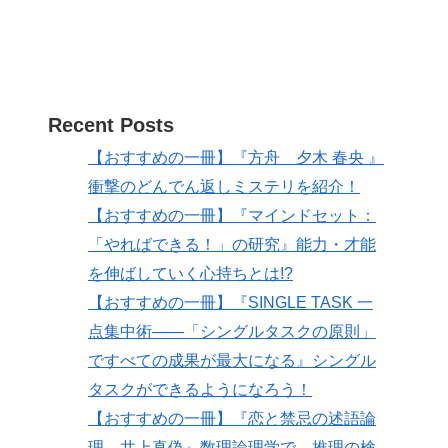
Recent Posts
【おすすめの一冊】『方舟 夕木 春央 』
衝撃のどんでん返しミステリを紹介！
【おすすめの一冊】『マインドセット：
「やればできる！」の研究』能力・才能
を伸ばしていく心持ちとは!?
【おすすめの一冊】『SINGLE TASK 一
点集中術――「シングルタスクの原則」
ですべての成果が最大になる』シングル
タスクができるようになろう！
【おすすめの一冊】『恋と禁忌の述語論
理 井上真偽』数理論理学で、推理の検