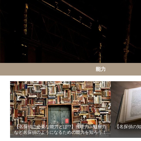
能力
【名探偵に必要な能力とは!?】推理力・観察力
【名探偵の
など名探偵のようになるための能力を知ろう！