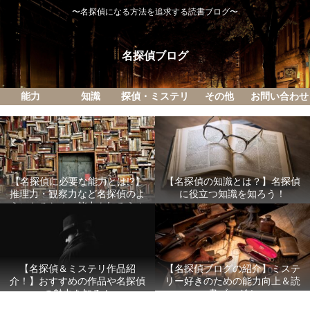
〜名探偵になる方法を追求する読書ブログ〜
名探偵ブログ
能力
知識
探偵・ミステリ
その他
お問い合わせ
【名探偵に必要な能力とは!?】
【名探偵の知識とは？】名探偵
推理力・観察力など名探偵のよ
に役立つ知識を知ろう！
うになるための能力を知ろう！
【名探偵ブログの紹介】ミステ
【名探偵＆ミステリ作品紹
リー好きのための能力向上＆読
介！】おすすめの作品や名探偵
書ブログ！
の魅力を知る！