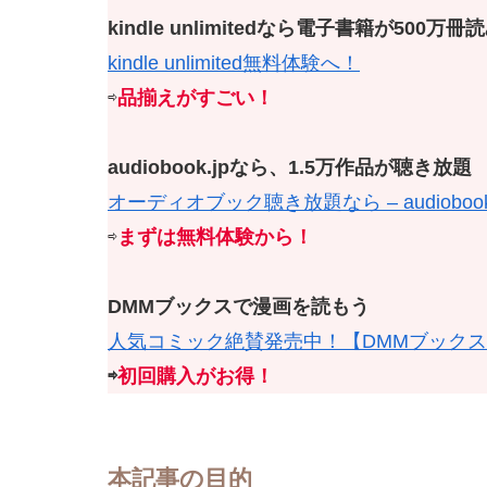
kindle unlimitedなら電子書籍が500万
kindle unlimited無料体験へ！
⇨
品揃えがすごい！
audiobook.jpなら、1.5万作品が聴き放題
オーディオブック聴き放題なら – audiobook.
⇨
まずは無料体験から！
DMMブックスで漫画を読もう
人気コミック絶賛発売中！【DMMブック
⇨
初回購入がお得！
本記事の目的