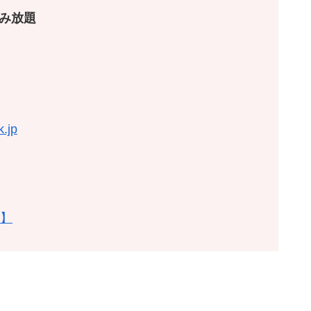
冊読み放題
jp
ス】