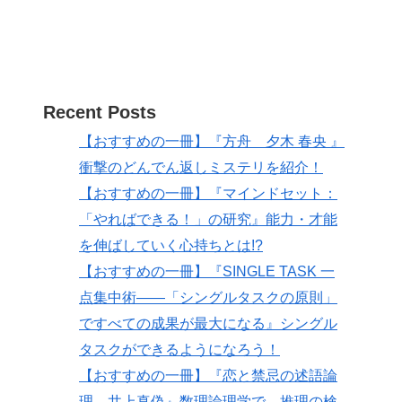
Recent Posts
【おすすめの一冊】『方舟 夕木 春央 』
衝撃のどんでん返しミステリを紹介！
【おすすめの一冊】『マインドセット：
「やればできる！」の研究』能力・才能
を伸ばしていく心持ちとは!?
【おすすめの一冊】『SINGLE TASK 一
点集中術――「シングルタスクの原則」
ですべての成果が最大になる』シングル
タスクができるようになろう！
【おすすめの一冊】『恋と禁忌の述語論
理 井上真偽』数理論理学で、推理の検