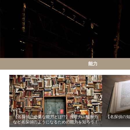
能力
【名探偵に必要な能力とは!?】推理力・観察力
【名探偵の
など名探偵のようになるための能力を知ろう！